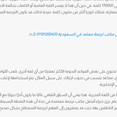
المثال، يحتوي قاموس أوكسفورد الإنجليزي على حوالي 170000 كلمة. في حين أن هذا لا يفسر اللغة العامية أو الكلمات 
لمقارنة، تمتلك كوريا أكثر من مليون كلمة. نتيجة لذلك، قد تكون الترجمة الم
تب ترجمة معتمد في السعودية 01101200420 (2+)
رية على 26 حرفًا فقط، إلا أنها تحتوي على بعض القواعد النحوية الأكثر تعقيدًا من أي لغة أخرى. تلعب ال
ى، مما قد يتسبب في حدوث ارتباك. على سبيل المثال، يتم استخدامها لإثبات ا
الإنجليزية.
من اللغة المجرية. هذا يعني أن السياق الثقافي غالبًا ما يكون أمرًا حيويًا مع ا
ل عام. يرى خبراء أفضل مكتب ترجمة معتمدة في جدة أن هذه النقطة البسيط
غير الناطقين بها، حيث قد يفتقرون إلى الفهم لترجمة المصطلح بشكل صحيح.