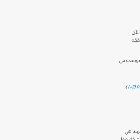
 لأن
فقد
ى موضعه في
).
01
حرفه هي
ركة، مما