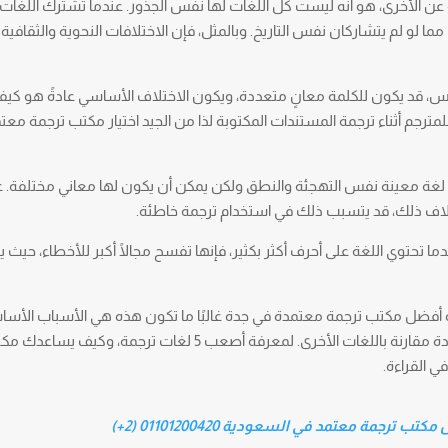
ة عن الأخرى، هو أنه ليست كل اللغات لها نفس الجذور. عندما تشترك اللغا
 مما لو لم يتشاركان نفس التاريخ. وبالمثل، فإن الاختلافات النحوية والثقافية
س، قد يكون للكلمة معانٍ متعددة، ويكون الاختلاف الأساسي عادةً هو كيف
 للمترجم أثناء ترجمة المستندات المكتوبة لذا من الجيد اختيار مكتب ترجمة مع
 لغة معينة نفس التهجئة والنطق ولكن يمكن أن يكون لها معاني مختلفة. ع
 خلاف ذلك، قد يتسبب ذلك في استخدام ترجمة خاطئة.
ما تحتوي اللغة على أحرف أكثر بكثير، فإنها تفسح مجالًا أكبر للأخطاء، حيث 
تمدة أفضل مكتب ترجمة معتمدة في جدة غالبًا ما تكون هذه هي الأسباب الأسا
صعوبة ترجمة لغات معينة إلى لغات مستهدفة محددة مقارنة باللغات الأخرى. لمعرفة أصعب 5 لغات ترجمة
ي القراءة.
تب ترجمة معتمد في السعودية 01101200420 (2+)