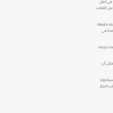
ت في أصل
 بين اللغات
ية نطقها،
تمدة في
ند ترجمة
يمكن أن
سية وراء
، وكيف يساعدك مكتب امتياز