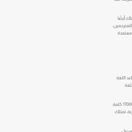
ك أيضًا
للمترجمين،
 معتمدة
عد اللغة
للغة
سبب آخر لتحدي اللغة الكورية هو العدد الهائل من الكلمات. على سبيل المثال، يحتوي قاموس أوكسفورد الإنجليزي على حوالي 170000 كلمة.
نة، تمتلك
 سبيل