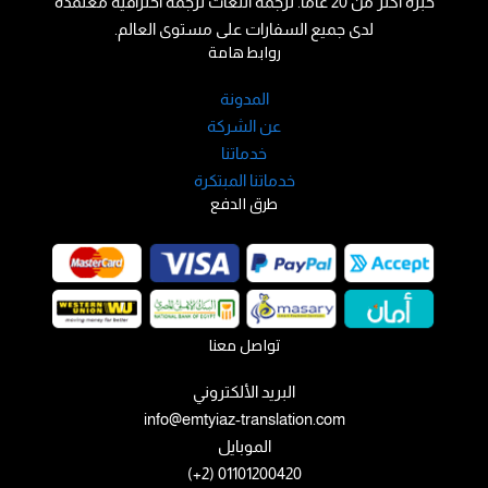
خبرة اكثر من 20 عاما. ترجمة اللغات ترجمة احترافية معتمدة
لدى جميع السفارات على مستوى العالم.
روابط هامة
المدونة
عن الشركة
خدماتنا
خدماتنا المبتكرة
طرق الدفع
تواصل معنا
البريد الألكتروني
info@emtyiaz-translation.com
الموبايل
01101200420 (2+)