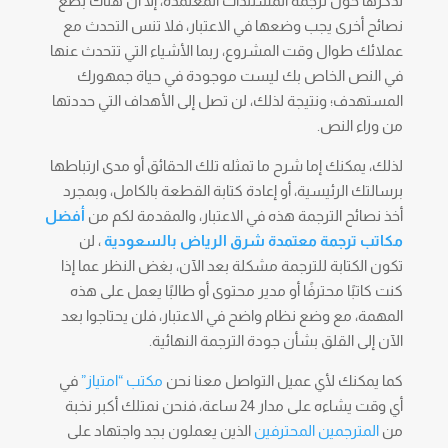
تذكرها حول ترجمة المستندات المعتمدة، إلا أن هناك بضع
نصائح أخرى يجب وضعها في الاعتبار، فلا تنس التحدث مع
عملائك طوال وقت المشروع، ربما الأشياء التي تتحدث عنها
في النص الخاص بك ليست موجودة في حياة جمهورك
المستهدف؛ ونتيجة لذلك، لن تصل إلى الأهداف التي حددتها
من وراء النص.
لذلك، يمكنك إما شرح ما تمثله تلك الحقائق أو مدى ارتباطها
برسالتك الرئيسية، أو إعادة كتابة القطعة بالكامل، وبمجرد
أخذ نصائح الترجمة هذه في الاعتبار، والمقدمة لكم من
أفضل
مكاتب ترجمة معتمدة شرق الرياض بالسعودية
، لن
تكون الكتابة للترجمة مشكلة بعد الآن، بغض النظر عما إذا
كنت كاتبًا محترفًا أو مدير محتوى أو طالبًا يعمل على هذه
المهمة، مع وضع نظام واضح في الاعتبار، فلن يحتاجوا بعد
الآن إلى القلق بشأن جودة الترجمة النهائية.
كما يمكنك لأي عميل التواصل معنا نحن
مكتب “امتياز”
في
أي وقت يشاءه على مدار 24 ساعة، فنحن نمتلك أكبر نخبة
من
المترجمين المحترفين
الذين يعملون بجد واجتهاد على