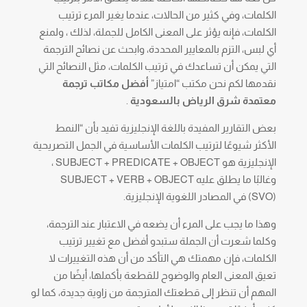
الكلمات، وفي كثير من الحالات، عندما يغير المرء ترتيب
الكلمات، فإنه يؤثر على المعنى الكامل للجملة، لذلك ، ولمنع
أي لبس، التزم بالمعايير المحددة، وابحث عن نصائح الترجمة
التي يمكن أن تساعدك في ترتيب الكلمات، مثل النصائح التي
نقدمها لكم نحن مكتب “امتياز”
أفضل مكاتب ترجمة
معتمدة شرق الرياض بالسعودية
.
بعض التقارير المفيدة باللغة الإنجليزية تفيد بأن “النمط
الأكثر شيوعًا لترتيب الكلمات الأساسية في الجمل التصريحية
الإنجليزية هو SUBJECT + PREDICATE + OBJECT ،
وغالبًا ما يطلق عليه SUBJECT + VERB + OBJECT
(SVO) في المصادر اللغوية الإنجليزية.
وهذا ما يجب على المرء أن يضعه في الاعتبار عند الترجمة،
وكلما شعرت أن الجملة ستبدو أفضل مع تغيير ترتيب
الكلمات، فإن مهمتك هي التأكد من أن هذه التغييرات لا
تعيق المعنى العام والوضوح للقطعة بأكملها، أيضًا من
المهم أن تنظر إلى قطعتك المترجمة من زاوية جديدة، كما لو