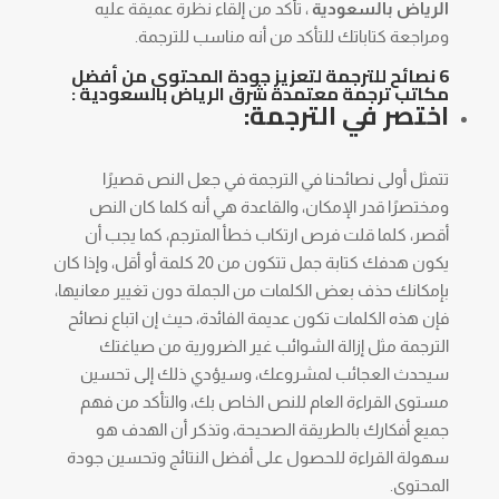
الرياض بالسعودية
، تأكد من إلقاء نظرة عميقة عليه
ومراجعة كتاباتك للتأكد من أنه مناسب للترجمة.
6 نصائح للترجمة لتعزيز جودة المحتوى من أفضل
مكاتب ترجمة معتمدة شرق الرياض بالسعودية :
اختصر في الترجمة:
تتمثل أولى نصائحنا في الترجمة في جعل النص قصيرًا
ومختصرًا قدر الإمكان، والقاعدة هي أنه كلما كان النص
أقصر، كلما قلت فرص ارتكاب خطأ المترجم، كما يجب أن
يكون هدفك كتابة جمل تتكون من 20 كلمة أو أقل، وإذا كان
بإمكانك حذف بعض الكلمات من الجملة دون تغيير معانيها،
فإن هذه الكلمات تكون عديمة الفائدة، حيث إن اتباع نصائح
الترجمة مثل إزالة الشوائب غير الضرورية من صياغتك
سيحدث العجائب لمشروعك، وسيؤدي ذلك إلى تحسين
مستوى القراءة العام للنص الخاص بك، والتأكد من فهم
جميع أفكارك بالطريقة الصحيحة، وتذكر أن الهدف هو
سهولة القراءة للحصول على أفضل النتائج وتحسين جودة
المحتوى.