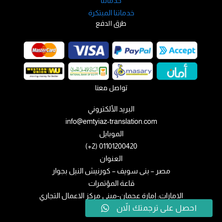
خدماتنا
خدماتنا المبتكرة
طرق الدفع
تواصل معنا
البريد الألكتروني
info@emtyiaz-translation.com
الموبايل
01101200420 (2+)
العنوان
مصر – بنى سويف – كورنيش النيل بجوار
قاعة المؤتمرات
الامارات: إمارة عجمان-مبني مركز الاعمال التجاري
احصل على ترجمتك الاّن