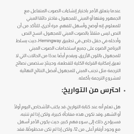
عندما يتعلق الأمر باختيار إنشاءات الصوت المتفاعل مع
الجمهور وقتها أو المبني للمجهول، فاختر دائمًا المبني
للمعلوم، إنه أوضح وأسهل للفهم، مرة أخرى، للتأكد من أن
النص ليس مثقلًا بالصوت المبني للمجهول، انسخ النص
وأدخله في حقل خاص في تطبيق Hemingway، حيث يسلط
البرنامج الضوء على جميع استخدامات الصوت المبني
للمجهول باللون الأزرق، ويقدم أيضًا عددًا من الحالات التي لا
تعيق إمكانية القراءة الكلية للقطعة، وحينئذٍ ستضمن نصائح
الترجمة مثل تجنب المبني للمجهول أفضل النتائج النهائية
لمشروع الترجمة بأكمله.
احترس من التواريخ:
هل تعلم أنه عند كتابة التواريخ، قد يكتب الأشخاص اليوم أولًا
أو الشهر، وقد تكون هذه مفاجأة كبيرة، ولكن إذا لم تنتبه،
فسيؤدي ذلك إلى سوء فهم كبير، حيث يكون الأمر أسهل
مع وجود أرقام أعلى من 12، ولكن إذا لم تكن محظوظًا، فقد